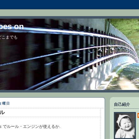
goes on
 どこまでも
日金曜日
自己紹介
ール
ails でルール・エンジンが使えるか.