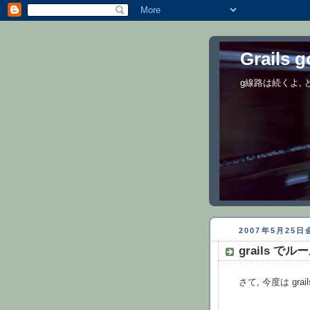
Grails 
g線路は続くよ,
2007年5月25
grails でル
さて, 今度は gr