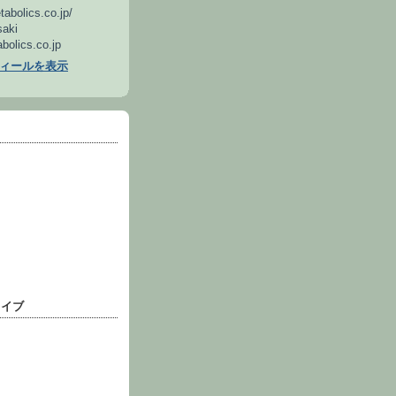
tabolics.co.jp/
aki
olics.co.jp
ィールを表示
カイブ