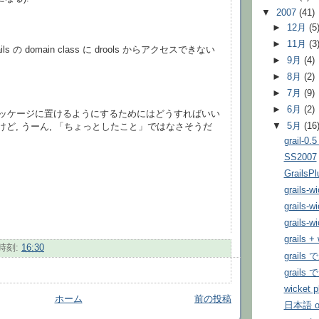
▼
2007
(41)
►
12月
(5
►
11月
(3
ls の domain class に drools からアクセスできない
►
9月
(4)
►
8月
(2)
►
7月
(9)
►
6月
(2)
当なパッケージに置けるようにするためにはどうすればいい
▼
5月
(16
いけど, うーん, 「ちょっとしたこと」ではなさそうだ
grail-0.
SS2007
Grails
grails-w
grails-w
grails-w
grails +
時刻:
16:30
grails
grail
wicket p
ホーム
前の投稿
日本語 o