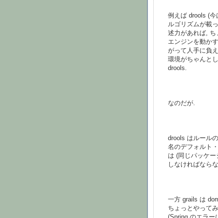
例えば drools (
ルゴリズムが載ってい
述力があれば, 
エンジンを動かす
がって人手に負え
環境がちゃんとし
drools.
なのだが.
drools はルー
名のデフォルト・
は (同じパッケージでな
しなければならな
一方 grails は
ちょっとやってみ
(Spring のエラー