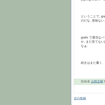
ということで, grai
のだな. 意味ない.
grails で適
か, まだ見てな
なぁ.
続きはまた書く.
投稿者
山田正樹
次の投稿