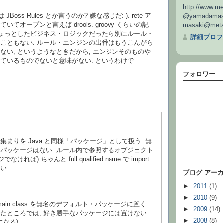
http://www.me
今は JBoss Rules とか言うのか? 嫌な感じだ:-). rete ア
@yamadamas
てオープンと言えば drools. groovy くらいの記
masaki@metab
ちょっとしたビジネス・ロジックだったら別にルール・
詳細プロフ
こともない. ルール・エンジンの出番はもうこんがら
ない, というようなときだから, エンジンそのものや
ているものでないと意味がない. というわけで
フォロワー
ルの集まりを Java と同様「パッケージ」として扱う. 無
パッケージはない. ルール内で参照するオブジェクト
ければ) ちゃんと full qualified name で import
い.
ブログ アー
►
2011
(1)
►
2010
(9)
 domain class を無名のデフォルト・パッケージに置く.
►
2009
(14)
たところでは, 好き勝手なパッケージには置けない
►
2008
(8)
になる).