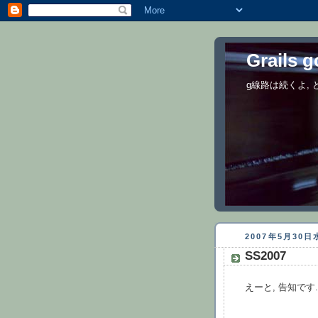
Grails 
g線路は続くよ,
2007年5月30
SS2007
えーと, 告知です..