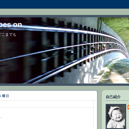
goes on
 どこまでも
日水曜日
自己紹介
.