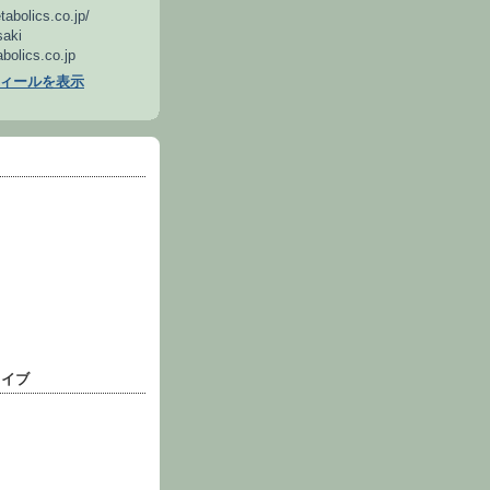
tabolics.co.jp/
aki
olics.co.jp
ィールを表示
カイブ