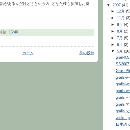
話があるんだけどさという方, どなた様も参加をお待
▼
2007
(41)
►
12月
(5
►
11月
(3
►
9月
(4)
►
8月
(2)
時刻:
16:40
►
7月
(9)
►
6月
(2)
▼
5月
(16
ホーム
前の投稿
grail-0.
SS2007
Grails
grails-w
grails-w
grails-w
grails +
grails
grail
wicket p
日本語 o