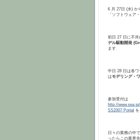
6 月 27日 (水
「ソフトウェア・シ
初日 27 日に不
デル駆動開発 (Gro
ます.
中日 28 日は
は
モデリング・
参加受付は
http://www.sea.j
SS2007 Portal
を
日々の業務の中で
ったらこの業界先