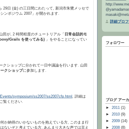
http://www.me
) から 29日 (金) の三日間にわたって, 新潟市朱鷺メッセで
@yamadamas
ンポジウム 2007」が開かれます.
masaki@metab
詳細プロフ
肖山田が, 2 時間程度のチュートリアル「
日常会話的モ
ovy/Grails を使ってみる)
」をやることになってい
フォロワー
各ワークショップに分かれて一日中議論を行います. 山田
ワークショップ
に参加します.
p/Events/symposium/ss2007/ss2007cfp.html
, 詳細は
ブログ アー
ご覧ください.
►
2011
(1)
►
2010
(9)
►
2009
(14)
何か納得のいかないものを抱えている方, このまま行
►
2008
(8)
はないぞと考えている方, あんまり大きな声では言え